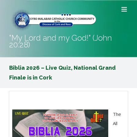
Skip
to
content
"My Lord and my God!" (John
20:28)
Biblia 2026 – Live Quiz, National Grand
Finale is in Cork
The
All