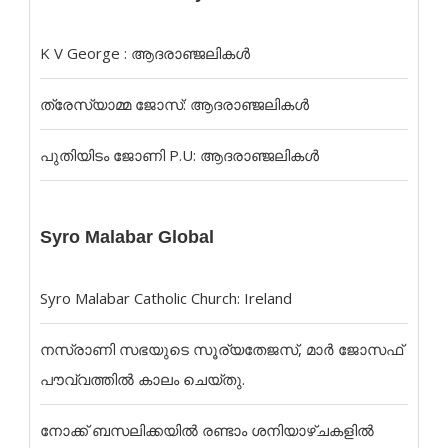
K V George : ആദരാഞ്ജലികൾ
ത്രേസ്യാമ്മ ജോസ്: ആദരാഞ്ജലികൾ
പുതിയിടം ജോണി P.U: ആദരാഞ്ജലികൾ
Syro Malabar Global
Syro Malabar Catholic Church: Ireland
നസ്രാണി സഭയുടെ സൂര്യതേജസ്, മാർ ജോസഫ്
പൗവ്വത്തിൽ കാലം ചെയ്തു.
നോക്ക് ബസലിക്കയില്‍ രണ്ടാം ശനിയാഴ്ചകളില്‍