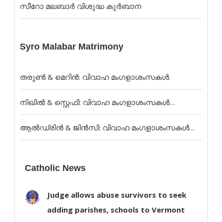
സീറോ മലബാര്‍ വിശുദ്ധ കുര്‍ബാന
Syro Malabar Matrimony
തരുൺ & മെറിൻ: വിവാഹ മംഗളാശംസകൾ.
നിഖിൽ & സ്റ്റെഫി: വിവാഹ മംഗളാശംസകൾ…
ആൽഡ്രിൻ & ജിൻസി: വിവാഹ മംഗളാശംസകൾ…
Catholic News
Judge allows abuse survivors to seek
adding parishes, schools to Vermont