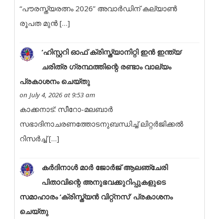
“പൗരസ്ത്യരത്നം 2026” അവാർഡിന് കല്യാൺ
രൂപത മുൻ […]
‘ഹിസ്റ്ററി ഓഫ് ക്രിസ്ത്യാനിറ്റി ഇൻ ഇന്ത്യ’
ചരിത്ര ഗ്രന്ഥത്തിന്റെ രണ്ടാം വാല്യം
പ്രകാശനം ചെയ്തു
on July 4, 2026 at 9:53 am
കാക്കനാട്: സീറോ-മലബാർ
സഭാദിനാചരണത്തോടനുബന്ധിച്ച് ലിറ്റർജിക്കൽ
റിസർച്ച് […]
കർദിനാൾ മാർ ജോർജ് ആലഞ്ചേരി
പിതാവിന്റെ അനുഭവക്കുറിപ്പുകളുടെ
സമാഹാരം ‘ക്രിസ്ത്യൻ വിറ്റ്നസ്’ പ്രകാശനം
ചെയ്തു