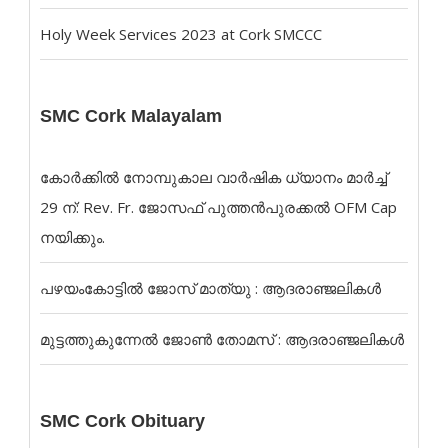
Holy Week Services 2023 at Cork SMCCC
SMC Cork Malayalam
കോർക്കിൽ നോമ്പുകാല വാർഷിക ധ്യാനം മാർച്ച്
29 ന്: Rev. Fr. ജോസഫ് പുത്തൻപുരക്കൽ OFM Cap
നയിക്കും.
പഴയംകോട്ടിൽ ജോസ് മാത്യു : ആദരാഞ്ജലികൾ
മുട്ടത്തുകുന്നേൽ ജോൺ തോമസ് : ആദരാഞ്ജലികൾ
SMC Cork Obituary