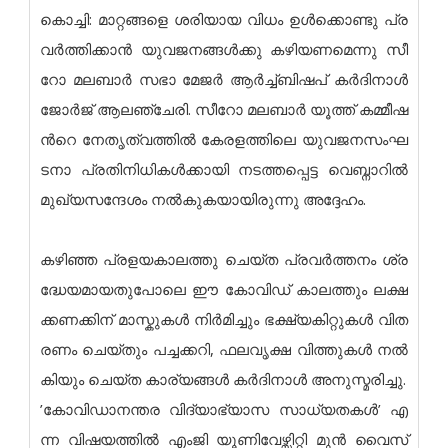
കൊ​​ച്ചി: മാ​​റ്റ​​ങ്ങ​​ളെ ശ​​രി​​യാ​​യ വി​​ധം ഉ​ൾ​ക്കൊ​ണ്ടു പ്ര​
വ​ർ​ത്തി​ക്കാ​ൻ യു​വ​ജ​ന​ങ്ങ​ൾ​ക്കു ക​ഴി​യ​ണ​മെ​ന്നു സീ​​
റോ മ​​ല​​ബാ​​ർ സ​​ഭാ മേ​​ജ​​ർ ആ​​ർ​​ച്ച്ബി​​ഷ​​പ് ക​​ർ​​ദി​നാ​​ൾ
ജോ​​ർ​​ജ് ആ​​ല​​ഞ്ചേ​​രി. സീ​​റോ മ​​ല​​ബാ​​ർ യൂ​​ത്ത് ക​​മ്മീ​​ഷ​​
ന്‍റെ നേ​​തൃ​​ത്വ​​ത്തി​​ൽ കേ​​ര​​ള​​ത്തി​​ലെ യു​​വ​​ജ​​ന​​സം​​ഘ​​
ട​​നാ പ്ര​​തി​​നി​​ധി​​ക​​ൾ​​ക്കാ​​യി ന​​ട​​ത്ത​​പ്പെ​​ട്ട വെ​​ബ്നാ​​റി​​ൽ
മു​​ഖ്യ​​സ​​ന്ദേ​​ശം ന​​ൽ​​കു​​ക​​യാ​​യി​​രു​​ന്നു അ​​ദ്ദേ​​ഹം.
ക​​ഴി​​ഞ്ഞ പ്ര​​ള​​യ​​കാ​ല​ത്തു ചെ​​യ്ത പ്ര​​വ​​ർ​​ത്ത​​നം ശ്ര​
ദ്ധേ​യ​മാ​യ​തു​പോ​ലെ ഈ ​​കോ​​വി​​ഡ് കാ​​ല​​ത്തും ല​​ക്ഷ​​
ക്ക​​ണ​​ക്കി​​ന് മാ​​സ്കു​​ക​​ൾ നി​​ർ​​മി​​ച്ചും ഭ​​ക്ഷ്യ​​കി​​റ്റു​​ക​​ൾ വി​​ത​​
ര​​ണം ചെ​​യ്തും പ​​ച്ച​​ക്ക​​റി, ഫ​​ല​​വൃ​​ക്ഷ വി​​ത്തു​​ക​​ൾ ന​​ൽ​​
കി​​യും ചെ​യ്ത കാ​ര്യ​ങ്ങ​ൾ ക​​ർ​​ദി​​നാ​​ൾ അ​​നു​​സ്മ​​രി​​ച്ചു.
’കോ​​വി​​ഡാ​​ന​​ന്ത​​ര വി​​ദ്യാ​​ഭ്യാ​​സ സാ​​ധ്യ​​ത​​ക​​ൾ’ എ​​
ന്ന വി​​ഷ​​യ​​ത്തി​​ൽ എം​​ജി യൂ​​ണി​​വേ​​ഴ്സി​​റ്റി മു​​ൻ വൈ​​സ്