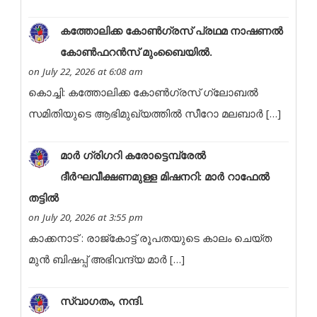
കത്തോലിക്ക കോൺഗ്രസ് പ്രഥമ നാഷണൽ
കോൺഫറൻസ് മുംബൈയിൽ.
on July 22, 2026 at 6:08 am
കൊച്ചി: കത്തോലിക്ക കോൺഗ്രസ് ഗ്ലോബൽ
സമിതിയുടെ ആഭിമുഖ്യത്തിൽ സീറോ മലബാർ […]
മാർ ഗ്രിഗറി കരോട്ടെമ്പ്രേൽ
ദീർഘവീക്ഷണമുള്ള മിഷനറി: മാർ റാഫേൽ
തട്ടിൽ
on July 20, 2026 at 3:55 pm
കാക്കനാട് : രാജ്കോട്ട് രൂപതയുടെ കാലം ചെയ്ത
മുൻ ബിഷപ്പ് അഭിവന്ദ്യ മാർ […]
സ്വാഗതം, നന്ദി.