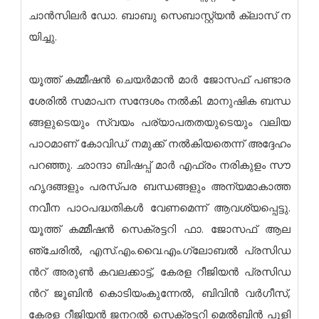
ചാ​​ൻ​​സി​​ല​​ർ ഡോ. ​​ബാ​​ബു സെ​​ബാ​​സ്റ്റ്യ​​ൻ ക്ലാ​​സ് ന​​
യി​​ച്ചു.
യൂ​​ത്ത് ക​​മ്മീ​​ഷ​​ൻ ചെ​​യ​​ർ​​മാ​​ൻ മാ​​ർ ജോ​​സ​​ഫ് പ​​ണ്ടാ​ര​​
ശേ​രി​​ൽ സ​​മാ​​പ​​ന സ​​ന്ദേ​​ശം ന​​ൽ​​കി. മാ​​നു​​ഷി​​ക ബ​​ന്ധ​​
ങ്ങ​​ളു​​ടെ​​യും സ്വ​​യം പ​​ര്യാ​​പ​​ത​​ത​​യു​​ടെ​​യും വ​​ലി​​യ
പാ​​ഠ​​മാ​​ണ് കോ​​വി​​ഡ് ന​​മു​​ക്ക് ന​​ൽ​​കി​​യ​​തെ​​ന്ന് അ​​ദ്ദേ​​ഹം
പ​​റ​​ഞ്ഞു. ഛാന്ദാ ​​ബി​​ഷ​​പ്പ് മാ​​ർ എ​​ഫ്രം ന​​രി​​കു​​ളം സൗ​​
ഹൃ​​ദ​​ങ്ങ​​ളും പ​​ര​​സ്പ​​ര ബ​​ന്ധ​​ങ്ങ​​ളും അ​​ന്യ​​മാ​​കാ​​ത്ത
ന​​വീ​​ന പാ​​ഠ​​പ​​ദ്ധ​​തി​​ക​​ൾ വേ​​ണ​​മെ​​ന്ന് ആ​​വ​​ശ്യ​​പ്പെ​​ട്ടു.
യൂ​​ത്ത് ക​​മ്മീ​​ഷ​​ൻ സെ​​ക്ര​​ട്ട​​റി ഫാ. ​​ജോ​​സ​​ഫ് ആ​​ല​​
ഞ്ചേ​​രി​​ൽ, എ​​സ്.​​എം.​​വൈ.​​എം.​ഗ്ലോ​​ബ​​ൽ പ്ര​​സി​​ഡ​​
ന്‍റ് അ​​രു​​ണ്‍ ക​​വ​​ല​​ക്കാ​​ട്ട്, കേ​​ര​​ള റീ​​ജി​​യ​​ൻ പ്ര​​സി​​ഡ​​
ന്‍റ് ജൂ​​ബി​​ൻ കൊ​​ടി​​യം​​കു​​ന്നേ​​ൽ, ബി​​വി​​ൻ വ​​ർ​​ഗീ​സ്,
കേ​​ര​​ള റീ​​ജി​​യ​​ൻ ജ​​ന​​റ​​ൽ സെ​​ക്ര​​ട്ട​​റി മെ​​ൽ​​ബി​​ൻ പു​​ളി​​