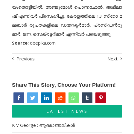
യം​​തൊ​​ട്ടി​​യി​​ൽ, അ​​ഞ്ജു​​മോ​​ൾ പൊ​​ന്നഛേ​​ൽ, അ​​ഭി​​ലാ​​
ഷ് എ​​ന്നി​​വ​​ർ പ്ര​​സം​​ഗി​​ച്ചു. കേ​​ര​​ള​​ത്തി​​ലെ 13 സീ​​റോ മ​​
ല​​ബാ​​ർ രൂ​​പ​​ത​​ക​​ളി​​ലെ ഡ​​യ​​റ​​ക്ട​​ർ​​മാ​​ർ, പ്ര​​സി​​ഡ​​ന്‍റു​​
മാ​​ർ, ജ​​ന. സെ​​ക്ര​​ട്ട​​റി​​മാ​​ർ എ​​ന്നി​​വ​​ർ പ​​ങ്കെ​​ടു​​ത്തു.
Source:
deepika.com
Previous
Next
Share This Story, Choose Your Platform!
LATEST NEWS
K V George : ആദരാഞ്ജലികൾ