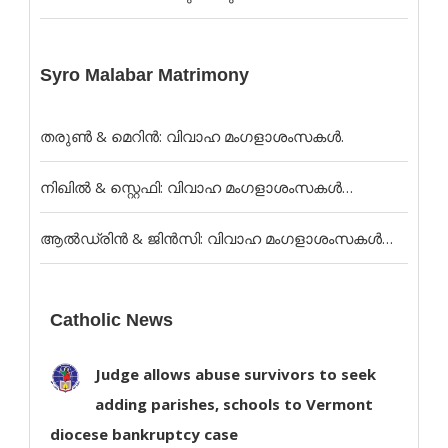
Syro Malabar Matrimony
തരുൺ & മെറിൻ: വിവാഹ മംഗളാശംസകൾ.
നിഖിൽ & സ്റ്റെഫി: വിവാഹ മംഗളാശംസകൾ…
ആൽഡ്രിൻ & ജിൻസി: വിവാഹ മംഗളാശംസകൾ…
Catholic News
Judge allows abuse survivors to seek
adding parishes, schools to Vermont
diocese bankruptcy case