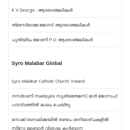
K V George : ആദരാഞ്ജലികൾ
ത്രേസ്യാമ്മ ജോസ്: ആദരാഞ്ജലികൾ
പുതിയിടം ജോണി P.U: ആദരാഞ്ജലികൾ
Syro Malabar Global
Syro Malabar Catholic Church: Ireland
നസ്രാണി സഭയുടെ സൂര്യതേജസ്, മാർ ജോസഫ്
പൗവ്വത്തിൽ കാലം ചെയ്തു.
നോക്ക് ബസലിക്കയില്‍ രണ്ടാം ശനിയാഴ്ചകളില്‍
സീറോ മലബാര്‍ വിശുദ്ധ കുര്‍ബാന