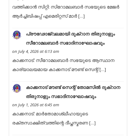
വത്തിക്കാൻ സിറ്റി: സിറോമലബാർ സഭയുടെ മേജർ
ആർച്ച്ബിഷപ്പ് എമെരിറ്റസ് മാർ […]
പ്രൗഢോജ്വലമായി ദുക്റാന തിരുനാളും
സീറോമലബാർ സഭാദിനാഘോഷവും
on July 4, 2026 at 6:13 am
കാക്കനാട്: സീറോമലബാർ സഭയുടെ ആസ്ഥാന
കാര്യാലയമായ കാക്കനാട് മൗണ്ട് സെന്റ് […]
കാക്കനാട് മൗണ്ട് സെന്റ് തോമസിൽ ദുക്റാന
തിരുനാളും സഭാദിനാഘോഷവും
on July 1, 2026 at 6:45 am
കാക്കനാട്: മാർതോമാശ്ലീഹായുടെ
രക്തസാക്ഷിത്വത്തിന്റെ ദീപ്തസ്മരണ […]