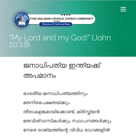
Skip
to
content
"My Lord and my God!" (John
20:28)
ജനാധിപത്യ ഇന്ത്യക്ക്
അപമാനം
ഭാരതീയ ജനാധിപത്യത്തിനും
മതനിരപേക്ഷതയ്ക്കും
തീരാകളങ്കമായിക്കൊണ്ട്, ക്രിസ്ത്യൻ
മതവിശ്വാസികൾക്കും സ്ഥാപനങ്ങൾക്കും
നേരെ രാജ്യത്തിന്റെ വിവിധ ഭാഗങ്ങളിൽ