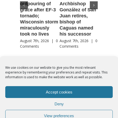
outpouring of
Archbishop
to be he
grace after EF-3
González of San
reflecti
tornado;
Juan retires,
transfig
Wisconsin storm
bishop of
of Jesu
miraculously
Caguas named
August 7th
took no lives
his successor
Comment
August 7th, 2026
|
0
August 7th, 2026
|
0
Comments
Comments
We use cookies on our website to give you the most relevant
experience by remembering your preferences and repeat visits. This
© Copyright 2012 -
2026 | Syro-Malabar Catholic Church of Cork,
information is used to make the website work as well as possible.
Ireland- REGISTERED CHARITY NUMBER:20204848. All Rights
Reserved | Powered by
SMCC Cork
Accept cookies
COOKIES POLICY
|
PRIVACY POLICY
Deny
facebook
twitter
instagram
youtube
View preferences