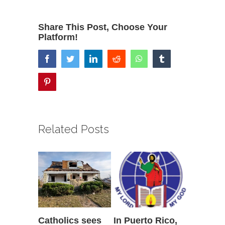
Share This Post, Choose Your
Platform!
facebook
twitter
linkedin
reddit
whatsapp
tumblr
pinterest
Related Posts
Catholics sees
In Puerto Rico,
‘It is go