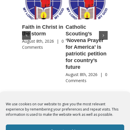
Faith in Christ in
Catholic
Francis
the storm
Scouting’s
Peru ma
‘Novena Prayer
35 years
August 8th, 2026
|
0
for America’ is
They st
Comments
patriotic petition
when pe
for country’s
needed 
future
most
August 8th, 2026
|
0
August 8th
Comments
Comment
We use cookies on our website to give you the most relevant
experience by remembering your preferences and repeat visits. This
© Copyright 2012 -
2026 | Syro-Malabar Catholic Church of Cork,
information is used to make the website work as well as possible.
Ireland- REGISTERED CHARITY NUMBER:20204848. All Rights
Reserved | Powered by
SMCC Cork