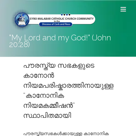
Skip
to
content
"My Lord and my God!" (John
20:28)
പൗരസ്ത്യ സഭകളുടെ
കാനോൻ
നിയമപരിഷ്കാരത്തിനായുള്ള
“കാനോനിക
നിയമകമ്മീഷൻ”
സ്ഥാപിതമായി
പൗരസ്ത്യസഭകൾക്കായുള്ള കാനോനിക