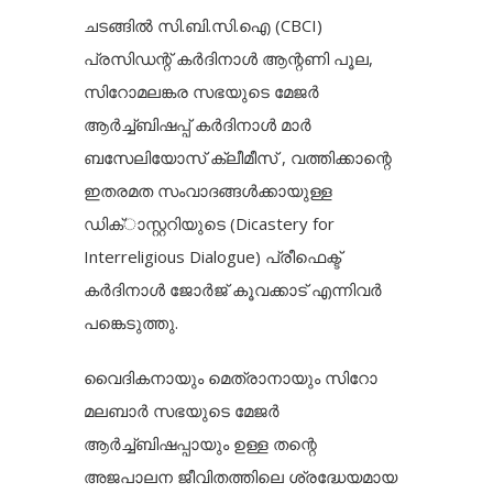
ചടങ്ങിൽ സി.ബി.സി.ഐ (CBCI)
പ്രസിഡന്റ് കർദിനാൾ ആന്റണി പൂല,
സിറോമലങ്കര സഭയുടെ മേജർ
ആർച്ച്ബിഷപ്പ് കർദിനാൾ മാർ
ബസേലിയോസ് ക്ലീമീസ് , വത്തിക്കാന്റെ
ഇതരമത സംവാദങ്ങൾക്കായുള്ള
ഡിക്ാസ്റ്ററിയുടെ (Dicastery for
Interreligious Dialogue) പ്രീഫെക്ട്
കർദിനാൾ ജോർജ് കൂവക്കാട് എന്നിവർ
പങ്കെടുത്തു.
വൈദികനായും മെത്രാനായും സിറോ
മലബാർ സഭയുടെ മേജർ
ആർച്ച്ബിഷപ്പായും ഉള്ള തന്റെ
അജപാലന ജീവിതത്തിലെ ശ്രദ്ധേയമായ