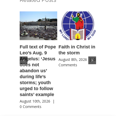
Full text of Pope
Faith in Christ in
Catholic
Leo’s Aug. 9
the storm
Scoutin
Angelus: ‘Jesus
‘Novena
August 8th, 2026
|
0
does not
for Amer
Comments
abandon us’
patriotic
during life’s
for coun
storms; youth
future
urged to follow
August 8th
saints’ example
Comment
August 10th, 2026
|
0 Comments