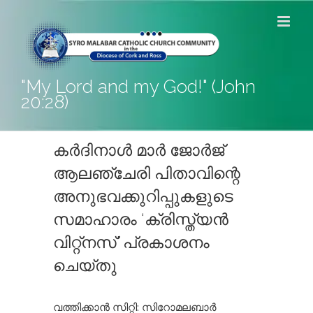
Skip
to
content
"My Lord and my God!" (John
20:28)
കർദിനാൾ മാർ ജോർജ്
ആലഞ്ചേരി പിതാവിന്റെ
അനുഭവക്കുറിപ്പുകളുടെ
സമാഹാരം ‘ക്രിസ്ത്യൻ
വിറ്റ്നസ്’ പ്രകാശനം
ചെയ്തു
വത്തിക്കാൻ സിറ്റി: സിറോമലബാർ