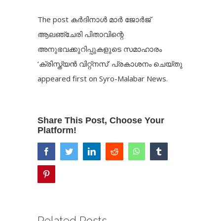
The post
കർദിനാൾ മാർ ജോർജ്
ആലഞ്ചേരി പിതാവിന്റെ
അനുഭവക്കുറിപ്പുകളുടെ സമാഹാരം
‘ക്രിസ്ത്യൻ വിറ്റ്നസ്’ പ്രകാശനം ചെയ്തു
appeared first on
Syro-Malabar News
.
Share This Post, Choose Your
Platform!
facebook
twitter
linkedin
reddit
whatsapp
tumblr
pinterest
Related Posts