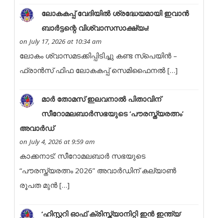
ലോകകപ്പ് വേദിയിൽ ശ്രദ്ധേയമായി ഇവാൻ
ബാർട്ടന്റെ വിശ്വാസസാക്ഷ്യം!
on July 17, 2026 at 10:34 am
ലോകം ശ്വാസമടക്കിപ്പിടിച്ചു കണ്ട സ്പെയിൻ –
ഫ്രാൻസ് ഫിഫ ലോകകപ്പ് സെമിഫൈനൽ […]
മാർ തോമസ് ഇലവനാൽ പിതാവിന്
സീറോമലബാർസഭയുടെ ‘പൗരസ്ത്യരത്നം’
അവാർഡ്
on July 4, 2026 at 9:59 am
കാക്കനാട്: സീറോമലബാർ സഭയുടെ
“പൗരസ്ത്യരത്നം 2026” അവാർഡിന് കല്യാൺ
രൂപത മുൻ […]
‘ഹിസ്റ്ററി ഓഫ് ക്രിസ്ത്യാനിറ്റി ഇൻ ഇന്ത്യ’