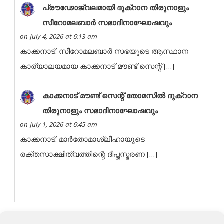
പ്രൗഢോജ്വലമായി ദുക്റാന തിരുനാളും
സീറോമലബാർ സഭാദിനാഘോഷവും
on July 4, 2026 at 6:13 am
കാക്കനാട്: സീറോമലബാർ സഭയുടെ ആസ്ഥാന
കാര്യാലയമായ കാക്കനാട് മൗണ്ട് സെന്റ് […]
കാക്കനാട് മൗണ്ട് സെന്റ് തോമസിൽ ദുക്റാന
തിരുനാളും സഭാദിനാഘോഷവും
on July 1, 2026 at 6:45 am
കാക്കനാട്: മാർതോമാശ്ലീഹായുടെ
രക്തസാക്ഷിത്വത്തിന്റെ ദീപ്തസ്മരണ […]