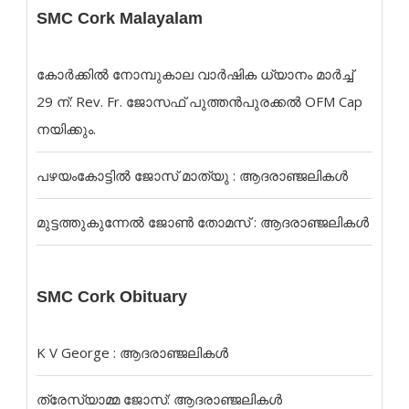
SMC Cork Malayalam
കോർക്കിൽ നോമ്പുകാല വാർഷിക ധ്യാനം മാർച്ച്
29 ന്: Rev. Fr. ജോസഫ് പുത്തൻപുരക്കൽ OFM Cap
നയിക്കും.
പഴയംകോട്ടിൽ ജോസ് മാത്യു : ആദരാഞ്ജലികൾ
മുട്ടത്തുകുന്നേൽ ജോൺ തോമസ് : ആദരാഞ്ജലികൾ
SMC Cork Obituary
K V George : ആദരാഞ്ജലികൾ
ത്രേസ്യാമ്മ ജോസ്: ആദരാഞ്ജലികൾ