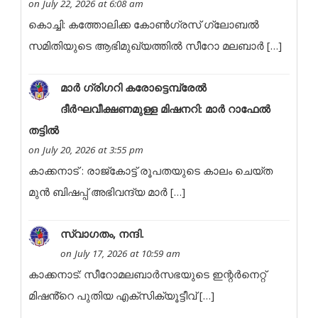
on July 22, 2026 at 6:08 am
കൊച്ചി: കത്തോലിക്ക കോൺഗ്രസ് ഗ്ലോബൽ
സമിതിയുടെ ആഭിമുഖ്യത്തിൽ സീറോ മലബാർ […]
മാർ ഗ്രിഗറി കരോട്ടെമ്പ്രേൽ
ദീർഘവീക്ഷണമുള്ള മിഷനറി: മാർ റാഫേൽ
തട്ടിൽ
on July 20, 2026 at 3:55 pm
കാക്കനാട് : രാജ്കോട്ട് രൂപതയുടെ കാലം ചെയ്ത
മുൻ ബിഷപ്പ് അഭിവന്ദ്യ മാർ […]
സ്വാഗതം, നന്ദി.
on July 17, 2026 at 10:59 am
കാക്കനാട്: സീറോമലബാർസഭയുടെ ഇന്റർനെറ്റ്
മിഷൻ്റെ പുതിയ എക്സിക്യൂട്ടീവ് […]