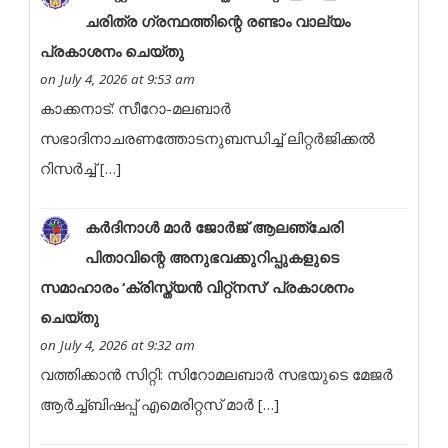
ചരിത്ര ഗ്രന്ഥത്തിന്റെ രണ്ടാം വാല്യം
പ്രകാശനം ചെയ്തു
on July 4, 2026 at 9:53 am
കാക്കനാട്: സീറോ-മലബാർ
സഭാദിനാചരണത്തോടനുബന്ധിച്ച് ലിറ്റർജിക്കൽ
റിസർച്ച് […]
കർദിനാൾ മാർ ജോർജ് ആലഞ്ചേരി
പിതാവിന്റെ അനുഭവക്കുറിപ്പുകളുടെ
സമാഹാരം ‘ക്രിസ്ത്യൻ വിറ്റ്നസ്’ പ്രകാശനം
ചെയ്തു
on July 4, 2026 at 9:32 am
വത്തിക്കാൻ സിറ്റി: സിറോമലബാർ സഭയുടെ മേജർ
ആർച്ച്ബിഷപ്പ് എമെരിറ്റസ് മാർ […]