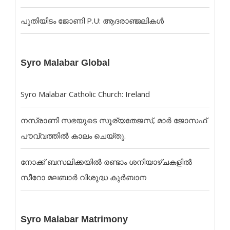
പുതിയിടം ജോണി P.U: ആദരാഞ്ജലികൾ
Syro Malabar Global
Syro Malabar Catholic Church: Ireland
നസ്രാണി സഭയുടെ സൂര്യതേജസ്, മാർ ജോസഫ്
പൗവ്വത്തിൽ കാലം ചെയ്തു.
നോക്ക് ബസലിക്കയില്‍ രണ്ടാം ശനിയാഴ്ചകളില്‍
സീറോ മലബാര്‍ വിശുദ്ധ കുര്‍ബാന
Syro Malabar Matrimony