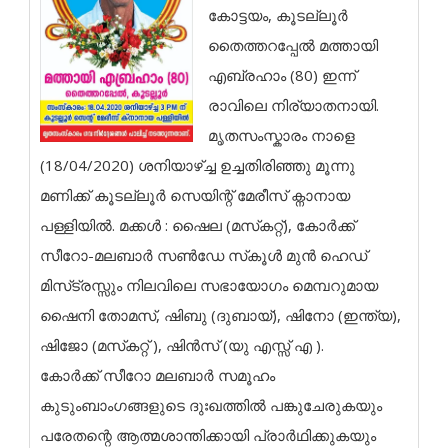
കോട്ടയം, കൂടല്ലൂർ
തൈത്തറപ്പേൽ മത്തായി
എബ്രഹാം (80) ഇന്ന്
രാവിലെ നിര്യാതനായി.
മൃതസംസ്കാരം നാളെ
(18/04/2020) ശനിയാഴ്ച്ച ഉച്ചതിരിഞ്ഞു മൂന്നു
മണിക്ക് കൂടല്ലൂർ സെയിന്റ് മേരീസ് ക്നാനായ
പള്ളിയിൽ. മക്കൾ : ഷൈല (മസ്‌കറ്റ്), കോർക്ക്
സീറോ-മലബാർ സൺ‌ഡേ സ്‌കൂൾ മുൻ ഹെഡ്
മിസ്‌ട്രസ്സും നിലവിലെ സഭായോഗം മെമ്പറുമായ
ഷൈനി തോമസ്, ഷിബു (ദുബായ്), ഷിനോ (ഇന്ത്യ),
ഷിജോ (മസ്‌കറ്റ് ), ഷിൻസ് (യു എസ്സ് എ ).
കോർക്ക് സീറോ മലബാർ സമൂഹം
കുടുംബാംഗങ്ങളുടെ ദുഃഖത്തിൽ പങ്കുചേരുകയും
പരേതന്റെ ആത്മശാന്തിക്കായി പ്രാർഥിക്കുകയും