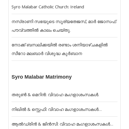
Syro Malabar Catholic Church: Ireland
നസ്രാണി സഭയുടെ സൂര്യതേജസ്, മാർ ജോസഫ്
പൗവ്വത്തിൽ കാലം ചെയ്തു.
നോക്ക് ബസലിക്കയില്‍ രണ്ടാം ശനിയാഴ്ചകളില്‍
സീറോ മലബാര്‍ വിശുദ്ധ കുര്‍ബാന
Syro Malabar Matrimony
തരുൺ & മെറിൻ: വിവാഹ മംഗളാശംസകൾ.
നിഖിൽ & സ്റ്റെഫി: വിവാഹ മംഗളാശംസകൾ…
ആൽഡ്രിൻ & ജിൻസി: വിവാഹ മംഗളാശംസകൾ…