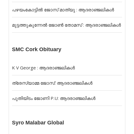
പഴയംകോട്ടിൽ ജോസ് മാത്യു : ആദരാഞ്ജലികൾ
മുട്ടത്തുകുന്നേൽ ജോൺ തോമസ് : ആദരാഞ്ജലികൾ
SMC Cork Obituary
K V George : ആദരാഞ്ജലികൾ
ത്രേസ്യാമ്മ ജോസ്: ആദരാഞ്ജലികൾ
പുതിയിടം ജോണി P.U: ആദരാഞ്ജലികൾ
Syro Malabar Global