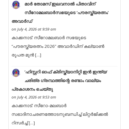
മാർ തോമസ് ഇലവനാൽ പിതാവിന്
സീറോമലബാർസഭയുടെ ‘പൗരസ്ത്യരത്നം’
അവാർഡ്
on July 4, 2026 at 9:59 am
കാക്കനാട്: സീറോമലബാർ സഭയുടെ
“പൗരസ്ത്യരത്നം 2026” അവാർഡിന് കല്യാൺ
രൂപത മുൻ […]
‘ഹിസ്റ്ററി ഓഫ് ക്രിസ്ത്യാനിറ്റി ഇൻ ഇന്ത്യ’
ചരിത്ര ഗ്രന്ഥത്തിന്റെ രണ്ടാം വാല്യം
പ്രകാശനം ചെയ്തു
on July 4, 2026 at 9:53 am
കാക്കനാട്: സീറോ-മലബാർ
സഭാദിനാചരണത്തോടനുബന്ധിച്ച് ലിറ്റർജിക്കൽ
റിസർച്ച് […]