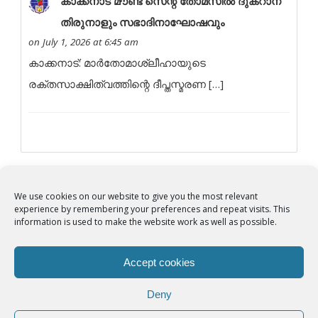
കാക്കനാട് മൗണ്ട് സെന്റ് തോമസിൽ ദുക്റാന
തിരുനാളും സഭാദിനാഘോഷവും
on July 1, 2026 at 6:45 am
കാക്കനാട്: മാർതോമാശ്ലീഹായുടെ
രക്തസാക്ഷിത്വത്തിന്റെ ദീപ്തസ്മരണ […]
We use cookies on our website to give you the most relevant
experience by remembering your preferences and repeat visits. This
© Copyright 2012 -
2026 | Syro-Malabar Catholic Church of Cork,
information is used to make the website work as well as possible.
Ireland- REGISTERED CHARITY NUMBER:20204848. All Rights
Reserved | Powered by
SMCC Cork
Accept cookies
COOKIES POLICY
|
PRIVACY POLICY
Deny