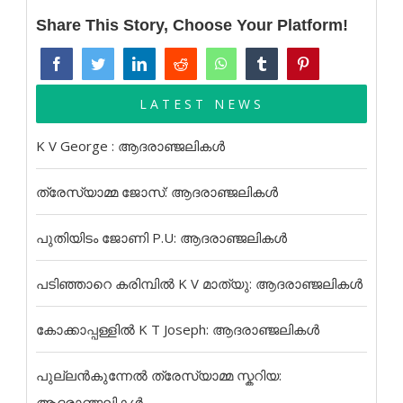
Share This Story, Choose Your Platform!
LATEST NEWS
K V George : ആദരാഞ്ജലികൾ
ത്രേസ്യാമ്മ ജോസ്: ആദരാഞ്ജലികൾ
പുതിയിടം ജോണി P.U: ആദരാഞ്ജലികൾ
പടിഞ്ഞാറെ കരിമ്പിൽ K V മാത്യു: ആദരാഞ്ജലികൾ
കോക്കാപ്പള്ളിൽ K T Joseph: ആദരാഞ്ജലികൾ
പുല്ലൻകുന്നേൽ ത്രേസ്യാമ്മ സ്കറിയ:
ആദരാഞ്ജലികൾ